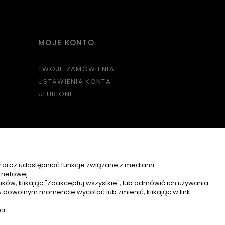
MOJE KONTO
TWOJE ZAMÓWIENIA
USTAWIENIA KONTA
ULUBIONE
Sklep internetowy Shoper.pl
y oraz udostępniać funkcje związane z mediami
rnetowej.
ków, klikając "Zaakceptuj wszystkie", lub odmówić ich używania
w dowolnym momencie wycofać lub zmienić, klikając w link
i.