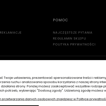
POMOC
 REKLAMACJE
NAJCZĘSTSZE PYTANIA
REGULAMIN SKLEPU
POLITYKA PRYWATNOŚCI
ć Twoje ustawienia, prezentować spersonalizowane treści i reklam
zenia ruchu i analizowania sposobu korzystania z naszej strony inte
ziałania strony. Poniżej możesz zaakceptować wszystkie rodzaje pli
oich potrzeb, wybierając "Dostosuj zgody". Udzieloną zgodę możesz 
h przetwarzania danych osobowych znajdziesz w Polityce prywatnośc