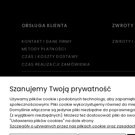
OBSŁUGA KLIENTA
ZWROTY
KONTAKT I DANE FIRMY
ZWROTY I
METODY PŁATNOŚCI
CZAS I KOSZTY DOSTAWY
CZAS REALIZACJI ZAMÓWIENIA
Szanujemy Twoją prywatność
Używamy plików cookie i podobnych technologii, aby zapamięta
społecznościowymi. Pliki cookie wykorzystujemy również do mier
Domyślnie włączone są jedynie pliki niezbędne do poprawnego d
(z wyjątkiem niezbędnych). Możesz też dostosować pliki do sw
"Ustawienia plików cookies" na dole strony.
Szczegóły o używanych przez nas plikach cookie oraz zasadac