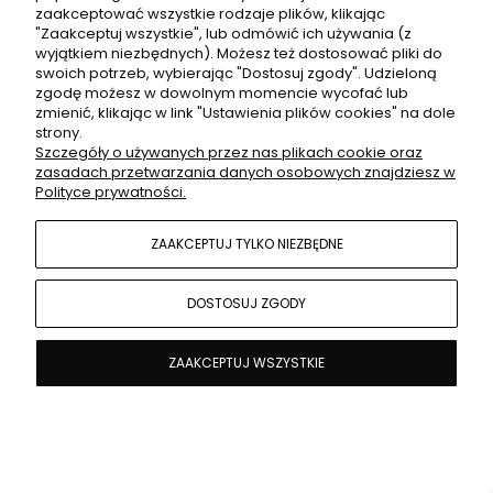
zaakceptować wszystkie rodzaje plików, klikając
"Zaakceptuj wszystkie", lub odmówić ich używania (z
wyjątkiem niezbędnych). Możesz też dostosować pliki do
MOJE KONTO
swoich potrzeb, wybierając "Dostosuj zgody". Udzieloną
zgodę możesz w dowolnym momencie wycofać lub
zmienić, klikając w link "Ustawienia plików cookies" na dole
strony.
Szczegóły o używanych przez nas plikach cookie oraz
Sklep internetowy Shoper.pl
zasadach przetwarzania danych osobowych znajdziesz w
POKAŻ PEŁNĄ WERSJĘ STRONY
Polityce prywatności.
ZAAKCEPTUJ TYLKO NIEZBĘDNE
DOSTOSUJ ZGODY
ZAAKCEPTUJ WSZYSTKIE