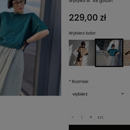
Wysyłka w:
48 godzin
229,00 zł
Wybierz kolor:
*
Rozmiar:
-
+
szt.