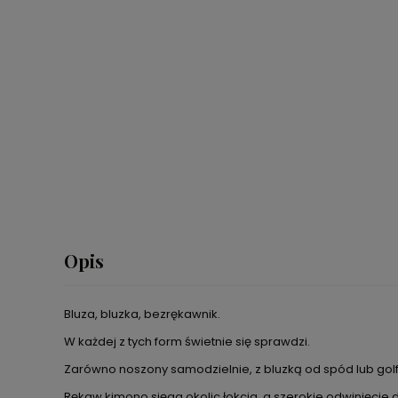
Opis
Bluza, bluzka, bezrękawnik.
W każdej z tych form świetnie się sprawdzi.
Zarówno noszony samodzielnie, z bluzką od spód lub gol
Rękaw kimono sięga okolic łokcia, a szerokie odwinięcie 