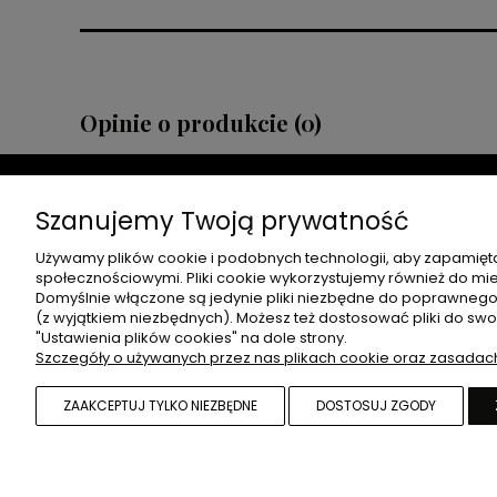
Opinie o produkcie (0)
Szanujemy Twoją prywatność
Używamy plików cookie i podobnych technologii, aby zapamięta
społecznościowymi. Pliki cookie wykorzystujemy również do mier
OBSŁUGA KLIENTA
ZWROTY
Domyślnie włączone są jedynie pliki niezbędne do poprawnego d
(z wyjątkiem niezbędnych). Możesz też dostosować pliki do sw
"Ustawienia plików cookies" na dole strony.
KONTAKT I DANE FIRMY
ZWROTY I
Szczegóły o używanych przez nas plikach cookie oraz zasadac
METODY PŁATNOŚCI
CZAS I KOSZTY DOSTAWY
ZAAKCEPTUJ TYLKO NIEZBĘDNE
DOSTOSUJ ZGODY
CZAS REALIZACJI ZAMÓWIENIA