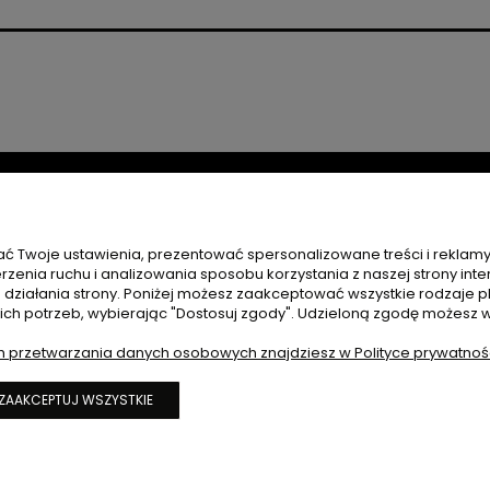
ć Twoje ustawienia, prezentować spersonalizowane treści i reklam
zenia ruchu i analizowania sposobu korzystania z naszej strony inte
POMOC
ziałania strony. Poniżej możesz zaakceptować wszystkie rodzaje pli
oich potrzeb, wybierając "Dostosuj zgody". Udzieloną zgodę możesz 
 REKLAMACJE
NAJCZĘSTSZE PYTANIA
h przetwarzania danych osobowych znajdziesz w Polityce prywatnośc
REGULAMIN SKLEPU
POLITYKA PRYWATNOŚCI
ZAAKCEPTUJ WSZYSTKIE