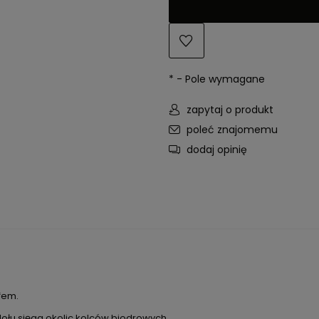
*
- Pole wymagane
zapytaj o produkt
poleć znajomemu
dodaj opinię
fem.
dołu sięga okolic kolców biodrowych.