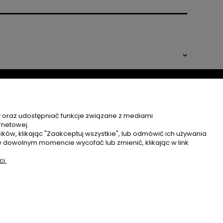
y oraz udostępniać funkcje związane z mediami
rnetowej.
MOJE KONTO
ków, klikając "Zaakceptuj wszystkie", lub odmówić ich używania
w dowolnym momencie wycofać lub zmienić, klikając w link
TWOJE ZAMÓWIENIA
i.
USTAWIENIA KONTA
ULUBIONE
Sklep internetowy Shoper.pl