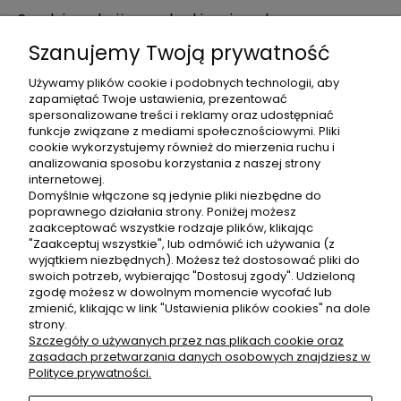
Spodnie z obniżonym krokiem jagodowe
Szanujemy Twoją prywatność
299,00 zł
Używamy plików cookie i podobnych technologii, aby
DO KOSZYKA
zapamiętać Twoje ustawienia, prezentować
spersonalizowane treści i reklamy oraz udostępniać
funkcje związane z mediami społecznościowymi. Pliki
cookie wykorzystujemy również do mierzenia ruchu i
analizowania sposobu korzystania z naszej strony
internetowej.
Domyślnie włączone są jedynie pliki niezbędne do
poprawnego działania strony. Poniżej możesz
zaakceptować wszystkie rodzaje plików, klikając
"Zaakceptuj wszystkie", lub odmówić ich używania (z
wyjątkiem niezbędnych). Możesz też dostosować pliki do
Opinie o produkcie (0)
swoich potrzeb, wybierając "Dostosuj zgody". Udzieloną
zgodę możesz w dowolnym momencie wycofać lub
zmienić, klikając w link "Ustawienia plików cookies" na dole
OBSŁUGA KLIENTA
strony.
Szczegóły o używanych przez nas plikach cookie oraz
zasadach przetwarzania danych osobowych znajdziesz w
Polityce prywatności.
ZWROTY