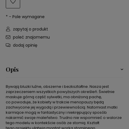
*
- Pole wymagane
zapytaj o produkt
poleć znajomemu
dodaj opinię
Opis
Bywają bluzki luźne, obszerne i bezkształtne. Nasza jest
zaprzeczeniem wszystkich powyższych określeń. Świetnie
maskuje górną część sylwetki, ma obniżoną pachę,
co powoduje, że kobiety w trakcie menopauzy będą
zachwycone jej wygodą i przewiewnością. Natomiast matki
karmiące mogą w fantastyczny i niekrępujący sposób
nakarmić swoje maleństwo. Trudno nie wspomnieć o walorze
tego modelu w kontekście osób ze stomią. Kształt
tego projektu ułatwia montaż worka stomijnego.