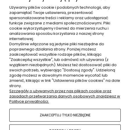
Używamy plików cookie i podobnych technologii, aby
zapamiętać Twoje ustawienia, prezentować
spersonalizowane treści i reklamy oraz udostępniać
funkcje związane z mediami społecznościowymi. Pliki
cookie wykorzystujemy również do mierzenia ruchu i
analizowania sposobu korzystania z naszej strony
internetowej.
Lniany żakiet z kołnierzem beż kamienny
Domyślnie włączone są jedynie pliki niezbędne do
poprawnego działania strony. Poniżej możesz
389,00 zł
zaakceptować wszystkie rodzaje plików, klikając
"Zaakceptuj wszystkie", lub odmówić ich używania (z
wyjątkiem niezbędnych). Możesz też dostosować pliki do
swoich potrzeb, wybierając "Dostosuj zgody". Udzieloną
zgodę możesz w dowolnym momencie wycofać lub
zmienić, klikając w link "Ustawienia plików cookies" na dole
OBSŁUGA KLIENTA
strony.
Szczegóły o używanych przez nas plikach cookie oraz
zasadach przetwarzania danych osobowych znajdziesz w
Polityce prywatności.
ZWROTY
ZAAKCEPTUJ TYLKO NIEZBĘDNE
POMOC