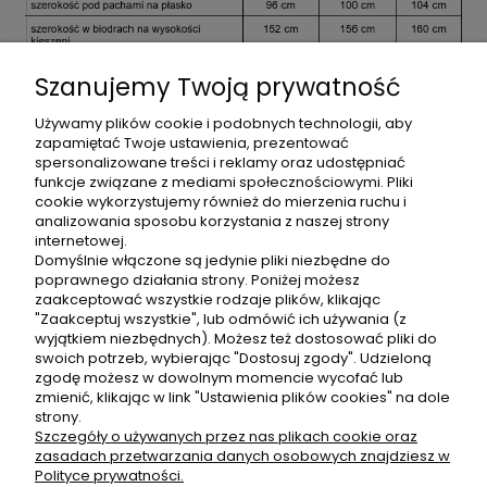
Szanujemy Twoją prywatność
Używamy plików cookie i podobnych technologii, aby
zapamiętać Twoje ustawienia, prezentować
spersonalizowane treści i reklamy oraz udostępniać
funkcje związane z mediami społecznościowymi. Pliki
cookie wykorzystujemy również do mierzenia ruchu i
analizowania sposobu korzystania z naszej strony
Dane techniczne
internetowej.
Domyślnie włączone są jedynie pliki niezbędne do
poprawnego działania strony. Poniżej możesz
Bezpieczeństwo
zaakceptować wszystkie rodzaje plików, klikając
"Zaakceptuj wszystkie", lub odmówić ich używania (z
wyjątkiem niezbędnych). Możesz też dostosować pliki do
Opinie o produkcie (2)
swoich potrzeb, wybierając "Dostosuj zgody". Udzieloną
zgodę możesz w dowolnym momencie wycofać lub
zmienić, klikając w link "Ustawienia plików cookies" na dole
OBSŁUGA KLIENTA
strony.
Szczegóły o używanych przez nas plikach cookie oraz
zasadach przetwarzania danych osobowych znajdziesz w
Polityce prywatności.