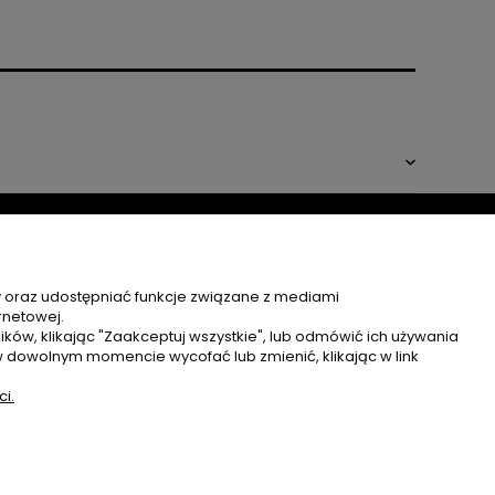
y oraz udostępniać funkcje związane z mediami
rnetowej.
MOJE KONTO
ków, klikając "Zaakceptuj wszystkie", lub odmówić ich używania
w dowolnym momencie wycofać lub zmienić, klikając w link
TWOJE ZAMÓWIENIA
i.
USTAWIENIA KONTA
ULUBIONE