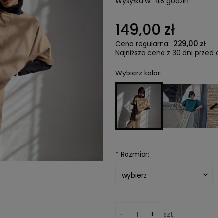
Wysyłka w:
48 godzin
149,00 zł
229,00 zł
Cena regularna:
Najniższa cena z 30 dni przed 
Wybierz kolor:
*
Rozmiar:
-
+
szt.