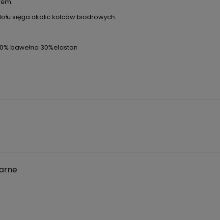
fem.
dołu sięga okolic kolców biodrowych.
 70% bawełna 30%elastan
zarne