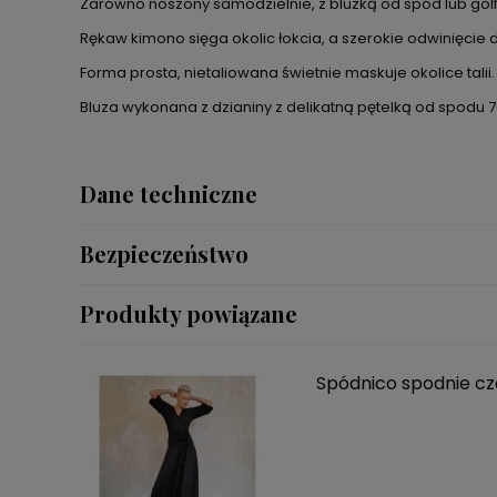
Zarówno noszony samodzielnie, z bluzką od spód lub gol
Rękaw kimono sięga okolic łokcia, a szerokie odwinięcie 
Forma prosta, nietaliowana świetnie maskuje okolice talii.
Bluza wykonana z dzianiny z delikatną pętelką od spodu
Dane techniczne
Bezpieczeństwo
Produkty powiązane
Spódnico spodnie c