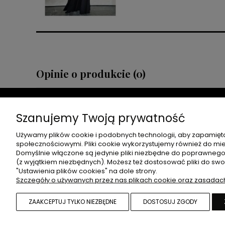
Opinie o produkcie (0)
Szanujemy Twoją prywatność
Używamy plików cookie i podobnych technologii, aby zapamięta
społecznościowymi. Pliki cookie wykorzystujemy również do mier
OBSŁUGA KLIENTA
ZWROTY
Domyślnie włączone są jedynie pliki niezbędne do poprawnego d
(z wyjątkiem niezbędnych). Możesz też dostosować pliki do sw
"Ustawienia plików cookies" na dole strony.
KONTAKT I DANE FIRMY
ZWROTY I
Szczegóły o używanych przez nas plikach cookie oraz zasadac
METODY PŁATNOŚCI
CZAS I KOSZTY DOSTAWY
ZAAKCEPTUJ TYLKO NIEZBĘDNE
DOSTOSUJ ZGODY
CZAS REALIZACJI ZAMÓWIENIA