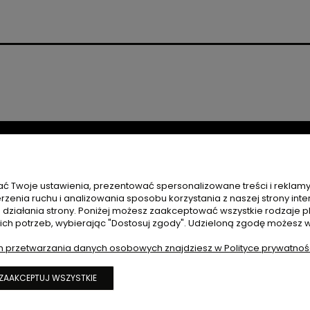
ć Twoje ustawienia, prezentować spersonalizowane treści i reklam
zenia ruchu i analizowania sposobu korzystania z naszej strony inte
POMOC
ziałania strony. Poniżej możesz zaakceptować wszystkie rodzaje pli
oich potrzeb, wybierając "Dostosuj zgody". Udzieloną zgodę możesz 
 REKLAMACJE
NAJCZĘSTSZE PYTANIA
h przetwarzania danych osobowych znajdziesz w Polityce prywatnośc
REGULAMIN SKLEPU
POLITYKA PRYWATNOŚCI
ZAAKCEPTUJ WSZYSTKIE