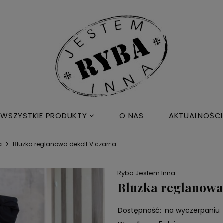
WSZYSTKIE PRODUKTY
O NAS
AKTUALNOŚCI
ki
Bluzka reglanowa dekolt V czarna
Ryba Jestem Inna
Bluzka reglanowa 
Dostępność:
na wyczerpaniu