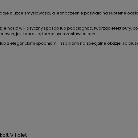
yłu, dodaje bluzce zmysłowości, a jednocześnie pozwala na subtelne 
sz je nosić w klasyczny sposób lub podciągnąć, tworząc efekt bufy, 
ennych, jak i bardziej formalnych zestawieniach.
 lub z eleganckimi spodniami i szpilkami na specjalne okazje. Ta bl
olt V fiolet