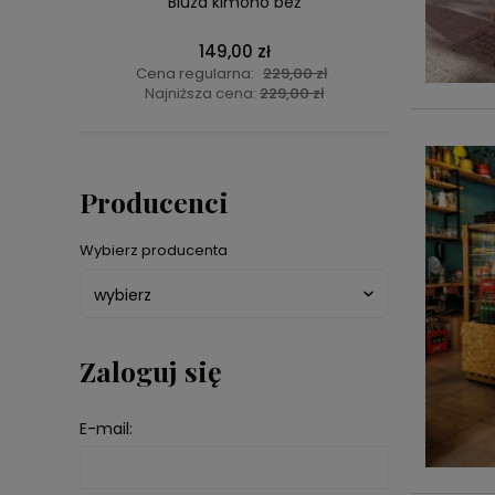
Bluza kimono beż
zarny
Top na 
149,00 zł
Cena regularna:
229,00 zł
Najniższa cena:
229,00 zł
Producenci
Wybierz producenta
Zaloguj się
E-mail: