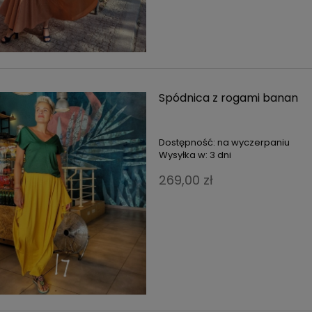
Kombinezon śpiochowy krótk
krótkich ramiączkach zieleń
szary
butelkowa
249,00 zł
79,00 zł
Cena regularna:
309,00 z
Najniższa cena:
309,00 zł
Spódnica z rogami banan
Dostępność:
na wyczerpaniu
Wysyłka w:
3 dni
269,00 zł