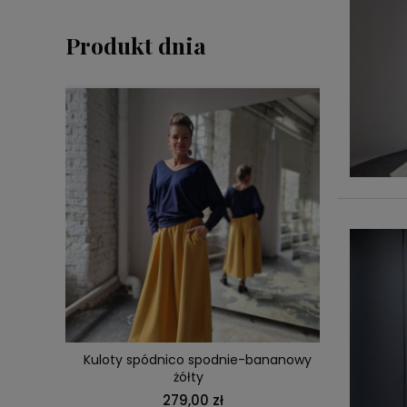
Produkt dnia
DO KOSZYKA
zieleń
Kuloty spódnico spodnie-bananowy
Top na k
żółty
279,00 zł