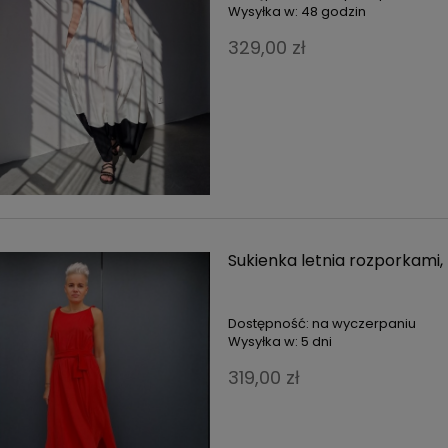
Wysyłka w:
48 godzin
329,00 zł
Sukienka letnia rozporkami
DO KOSZYKA
DO KOSZYKA
Dostępność:
na wyczerpaniu
Wysyłka w:
5 dni
319,00 zł
rótkich ramiączkach fiolet
Top na krótkich ramiączkach 
79,00 zł
79,00 zł