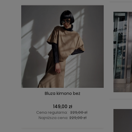
DO KOSZYKA
Bluza kimono beż
Kombine
149,00 zł
Cena regularna:
229,00 zł
Cen
Najniższa cena:
229,00 zł
Na