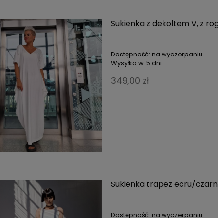
Sukienka z dekoltem V, z ro
Dostępność:
na wyczerpaniu
Wysyłka w:
5 dni
349,00 zł
DO KOSZYKA
zon śpiochowy krótki rękaw
zieleń trawa
249,00 zł
Sukienka trapez ecru/czarn
a regularna:
309,00 zł
jniższa cena:
309,00 zł
Dostępność:
na wyczerpaniu