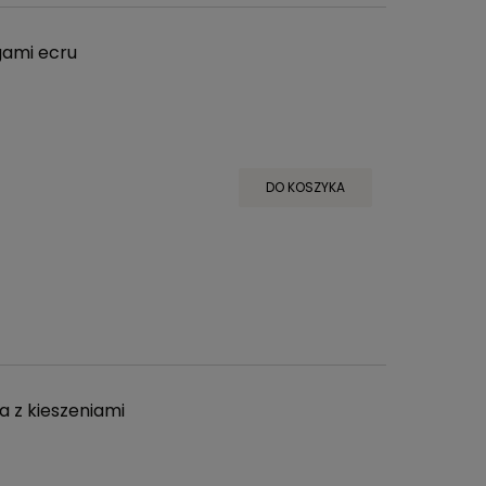
gami ecru
DO KOSZYKA
a z kieszeniami