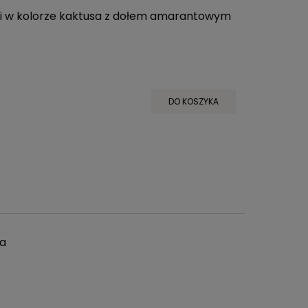
mi w kolorze kaktusa z dołem amarantowym
DO KOSZYKA
a