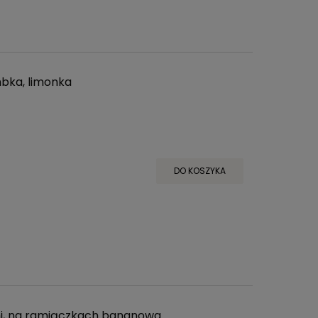
bka, limonka
DO KOSZYKA
mi, na ramiączkach bananowa